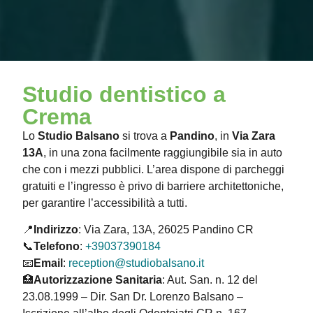
Studio dentistico a
Crema
Lo
Studio Balsano
si trova a
Pandino
, in
Via Zara
13A
, in una zona facilmente raggiungibile sia in auto
che con i mezzi pubblici. L’area dispone di parcheggi
gratuiti e l’ingresso è privo di barriere architettoniche,
per garantire l’accessibilità a tutti.
📍
Indirizzo
: Via Zara, 13A, 26025 Pandino CR
📞
Telefono
:
+39037390184
📧
Email
:
reception@studiobalsano.it
🏥
Autorizzazione Sanitaria
: Aut. San. n. 12 del
23.08.1999 – Dir. San Dr. Lorenzo Balsano –