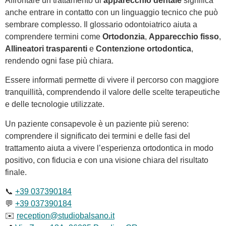
Affrontare un trattamento di
apparecchio dentale
significa
anche entrare in contatto con un linguaggio tecnico che può
sembrare complesso. Il glossario odontoiatrico aiuta a
comprendere termini come
Ortodonzia
,
Apparecchio fisso
,
Allineatori trasparenti
e
Contenzione ortodontica
,
rendendo ogni fase più chiara.
Essere informati permette di vivere il percorso con maggiore
tranquillità, comprendendo il valore delle scelte terapeutiche
e delle tecnologie utilizzate.
Un paziente consapevole è un paziente più sereno:
comprendere il significato dei termini e delle fasi del
trattamento aiuta a vivere l’esperienza ortodontica in modo
positivo, con fiducia e con una visione chiara del risultato
finale.
📞
+39 037390184
💬
+39 037390184
✉️
reception@studiobalsano.it